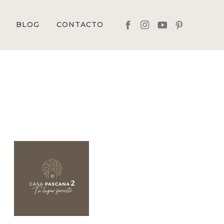
BLOG
CONTACTO
fb
in
yt
pt