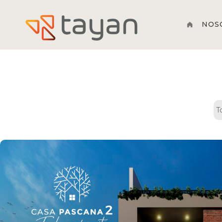
home
NOS