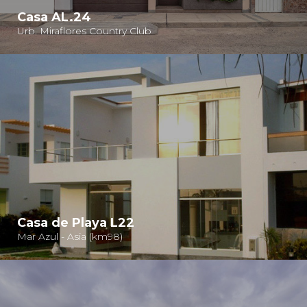
Casa AL.24
Urb. Miraflores Country Club
Casa de Playa L22
Mar Azul - Asia (km98)